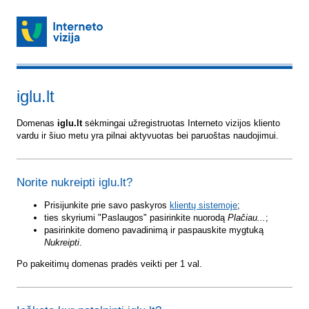
iglu.lt
Domenas
iglu.lt
sėkmingai užregistruotas Interneto vizijos kliento
vardu ir šiuo metu yra pilnai aktyvuotas bei paruoštas naudojimui.
Norite nukreipti iglu.lt?
Prisijunkite prie savo paskyros
klientų sistemoje
;
ties skyriumi "Paslaugos" pasirinkite nuorodą
Plačiau...
;
pasirinkite domeno pavadinimą ir paspauskite mygtuką
Nukreipti
.
Po pakeitimų domenas pradės veikti per 1 val.