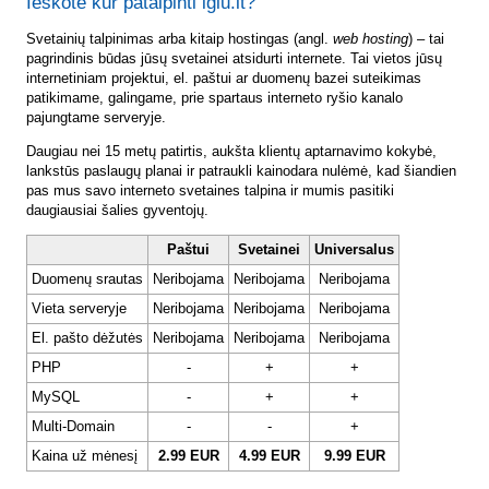
Ieškote kur patalpinti iglu.lt?
Svetainių talpinimas arba kitaip hostingas (angl.
web hosting
) – tai
pagrindinis būdas jūsų svetainei atsidurti internete. Tai vietos jūsų
internetiniam projektui, el. paštui ar duomenų bazei suteikimas
patikimame, galingame, prie spartaus interneto ryšio kanalo
pajungtame serveryje.
Daugiau nei 15 metų patirtis, aukšta klientų aptarnavimo kokybė,
lankstūs paslaugų planai ir patraukli kainodara nulėmė, kad šiandien
pas mus savo interneto svetaines talpina ir mumis pasitiki
daugiausiai šalies gyventojų.
Paštui
Svetainei
Universalus
Duomenų srautas
Neribojama
Neribojama
Neribojama
Vieta serveryje
Neribojama
Neribojama
Neribojama
El. pašto dėžutės
Neribojama
Neribojama
Neribojama
PHP
-
+
+
MySQL
-
+
+
Multi-Domain
-
-
+
Kaina už mėnesį
2.99 EUR
4.99 EUR
9.99 EUR