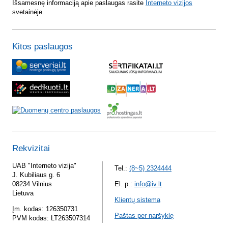
Išsamesnę informaciją apie paslaugas rasite
Interneto vizijos
svetainėje.
Kitos paslaugos
Rekvizitai
UAB "Interneto vizija"
Tel.:
(8~5) 2324444
J. Kubiliaus g. 6
08234 Vilnius
El. p.:
info@iv.lt
Lietuva
Klientų sistema
Įm. kodas: 126350731
Paštas per naršyklę
PVM kodas: LT263507314